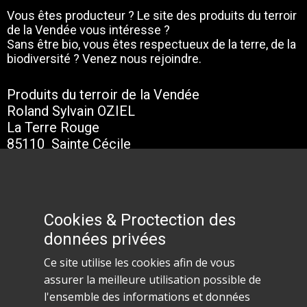
Vous êtes producteur ? Le site des produits du terroir
de la Vendée vous intéresse ?
Sans être bio, vous êtes respectueux de la terre, de la
biodiversité ? Venez nous rejoindre.
Produits du terroir de la Vendée
Roland Sylvain OZIEL
La Terre Rouge
85110 Sainte Cécile
Nous contacter
Cookies & Proctection des
Cookies & Proctection des
données privées
données privées
Téléphone : 02 51 40 25 32
portable : 06 81 34 36 17
Ce site utilise les cookies afin de vous
Ce site utilise les cookies afin de vous
assurer la meilleure utilisation possible de
assurer la meilleure utilisation possible de
l'ensemble des informations et données
l'ensemble des informations et données
Produits du terroir de la Vendée - Roland Sylvain